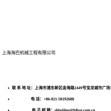
上海海巴机械工程有限公司
联 系 地 址：上海市浦东新区金海路2449号宝龙城市广场
电 话：+86-021-50192688
电 子 邮 箱：shbeijing@hibar.com.cn